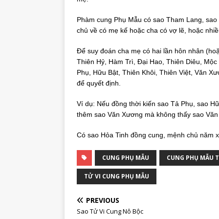
Phàm cung Phụ Mẫu có sao Tham Lang, sao H
chủ về có mẹ kế hoặc cha có vợ lẽ, hoặc nhiề
Để suy đoán cha mẹ có hai lần hôn nhân (hoặ
Thiên Hỷ, Hàm Trì, Đại Hao, Thiên Diêu, Mộc 
Phụ, Hữu Bật, Thiên Khôi, Thiên Việt, Văn X
để quyết định.
Ví dụ: Nếu đồng thời kiến sao Tả Phụ, sao Hữ
thêm sao Văn Xương mà không thấy sao Văn K
Có sao Hỏa Tinh đồng cung, mệnh chủ năm xư
CUNG PHỤ MẪU
CUNG PHỤ MẪU T
TỬ VI CUNG PHỤ MẪU
PREVIOUS
Sao Tử Vi Cung Nô Bộc