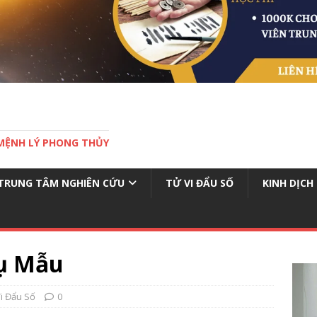
MỆNH LÝ PHONG THỦY
TRUNG TÂM NGHIÊN CỨU
TỬ VI ĐẨU SỐ
KINH DỊCH
hụ Mẫu
i Đẩu Số
0