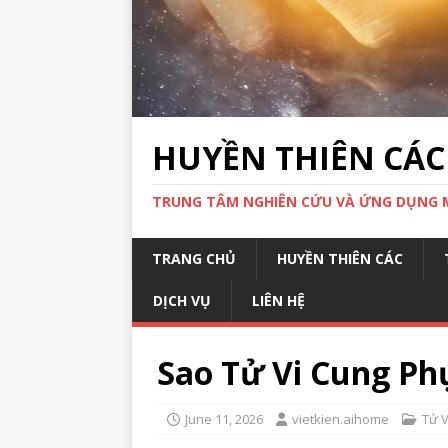
HUYỀN THIÊN CÁC
TRUNG TÂM NGHIÊN CỨU VÀ ỨNG DỤNG 
TRANG CHỦ
HUYỀN THIÊN CÁC
DỊCH VỤ
LIÊN HỆ
Sao Tử Vi Cung P
June 11, 2026
vietkien.aihome
Tử V