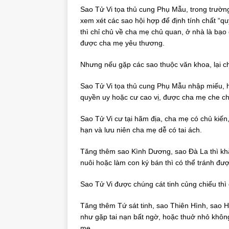
Sao Tử Vi tọa thủ cung Phụ Mẫu, trong trườ
xem xét các sao hội hợp để định tính chất “q
thì chỉ chủ về cha mẹ chủ quan, ở nhà là bạo 
được cha mẹ yêu thương.
Nhưng nếu gặp các sao thuộc văn khoa, lại ch
Sao Tử Vi tọa thủ cung Phụ Mẫu nhập miếu, hộ
quyền uy hoặc cư cao vị, được cha mẹ che c
Sao Tử Vi cư tại hãm địa, cha mẹ có chủ kiến
hạn và lưu niên cha mẹ dễ có tai ách.
Tăng thêm sao Kình Dương, sao Đà La thì kh
nuôi hoặc làm con ký bán thì có thể tránh đư
Sao Tử Vi được chúng cát tinh củng chiếu thì 
Tăng thêm Tứ sát tinh, sao Thiên Hình, sao 
như gặp tai nạn bất ngờ, hoặc thuở nhỏ khô
mẹ.