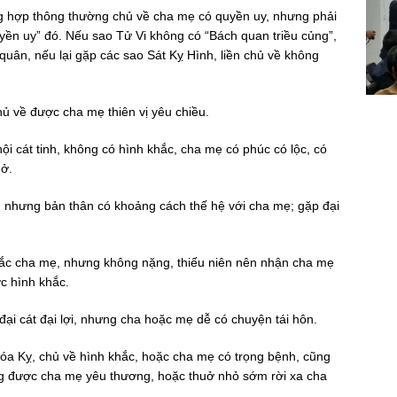
ng hợp thông thường chủ về cha mẹ có quyền uy, nhưng phải
uyền uy” đó. Nếu sao Tử Vi không có “Bách quan triều củng”,
quân, nếu lại gặp các sao Sát Kỵ Hình, liền chủ về không
ủ về được cha mẹ thiên vị yêu chiều.
i cát tinh, không có hình khắc, cha mẹ có phúc có lộc, có
hở.
, nhưng bản thân có khoảng cách thế hệ với cha mẹ; gặp đại
ắc cha mẹ, nhưng không nặng, thiếu niên nên nhận cha mẹ
ợc hình khắc.
đại cát đại lợi, nhưng cha hoặc mẹ dễ có chuyện tái hôn.
Hóa Kỵ, chủ về hình khắc, hoặc cha mẹ có trọng bệnh, cũng
ng được cha mẹ yêu thương, hoặc thuở nhỏ sớm rời xa cha