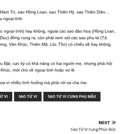
àm Trì, sao Hồng Loan, sao Thiên Hỷ, sao Thiên Diêu…
u ngoại tình.
c ngoại tình) hay không, ngoài các sao đào hoa (Hồng Loan,
Dục) đồng cung ra, còn phải xem xét các sao phụ tá (Tả
ương, Văn Khúc, Thiên Mã, Lộc Tồn) có chiếu về hay không
u Bật, cực kỳ có khả năng có hai người mẹ, nhưng phải hội
húc, mới chủ về ngoại tình hoặc vợ lẽ.
a vì nhiều tình huống mà phải rời xa cha mẹ.
Ử VI
SAO TỬ VI
SAO TỬ VI CUNG PHỤ MẪU
NEXT
Sao Tử Vi Cung Phúc Đức